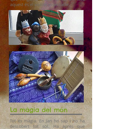
aquest és el vostre espectacle.
La màgia del món
Tot és màgia. En Jan ho sap i ho ha
descobert tot sol. Ha après que