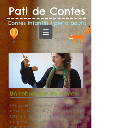
Pati de Contes
Contes infantils i per a adults
Un rebost ple de contes
Les cuines són plenes de contes al foc
des de fa molts anys. Se n’han cuit de
tots els gustos, i els protagonistes
d’aquestes històries ho saben millor
que ningú. Si voleu fer-ne un tast,