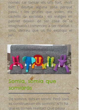
només cal tancar els ulls fort, molt
fort i desitjar alguna cosa perquè
passi. I les girafes que volen, els
castells de xocolata i els viatges en
patinet deixen de ser cosa de la
imaginació i comencen a ser realitat. I
sinó, deixeu que us ho expliqui el
Jan...
Somia, somia que
somiaràs
De somnis, tots en tenim. Però com
es construeixen els somnis? N’hi ha
que es tornen realitat? Què passa