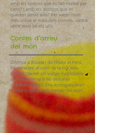
amb els somnis que es fan malbé pel
camí? I amb els desitjos que es
queden sense ales? Per saber molt
més sobre el món dels somnis, caldrà
obrir molt bé els ulls.
Contes d’arreu
del món
D’Àfrica a Rússia i de l’Índia al Perú.
Recorrerem el món de la mà dels
contes i farem un viatge inoblidable
per històries que no deixaran
indiferent ningú. Ens acompanyaran
també instruments d’arreu del món.